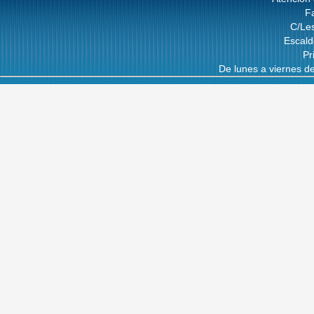
F
C/Les
Escal
Pr
De lunes a viernes d