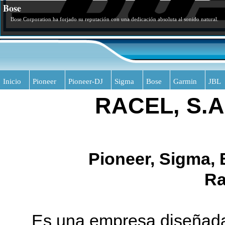
Bose
Bose Corporation ha forjado su reputación con una dedicación absoluta al sonido natural.
Inicio
Pioneer
Pioneer-DJ
Sigma
Bose
Garmin
JBL
RACEL, S.A.
Pioneer, Sigma, 
Ra
Es una empresa diseñada 